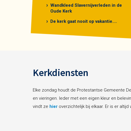
Wandkleed Slavernijverleden in de
Oude Kerk
De kerk gaat nooit op vakantie....
Kerkdiensten
Elke zondag houdt de Protestantse Gemeente Delf
en vieringen. Ieder met een eigen kleur en bele
vindt ze
hier
overzichtelijk bij elkaar. Er is er altijd