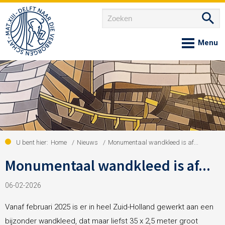
Home
Over ons
Nieuws
U bent hier:
Home
/
Nieuws
/
Monumentaal wandkleed is af...
Monumentaal wandkleed is af...
Agenda
06-02-2026
Vanaf februari 2025 is er in heel Zuid-Holland gewerkt aan een
Onze gemeenschappen
bijzonder wandkleed, dat maar liefst 35 x 2,5 meter groot