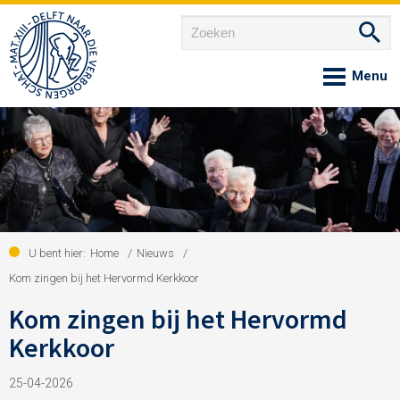
Home
Over ons
Nieuws
U bent hier:
Home
/
Nieuws
/
Kom zingen bij het Hervormd Kerkkoor
Kom zingen bij het Hervormd
Agenda
Kerkkoor
Onze gemeenschappen
25-04-2026