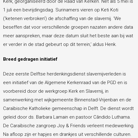
Kerk, georganiseerd door de Raad van Kerken. Net als 5 mei is
1 juli een bevrijdingsdag. Surinamers vieren op Keti Koti
(‘ketenen verbroken’) de afschaffing van de slavernij. ‘We
beseffen dat voor verschillende groepen nazaten andere data
meer aanspreken, maar deze datum sluit het beste aan bij wat
er verder in de stad gebeurt op dit terrein,’ aldus Henk.
Breed gedragen initiatief
Deze eerste Delftse herdenkingsdienst slavernijverleden is
een initiatief van de Algemene Kerkenraad van de PGD en is
voorbereid door de werkgroep Kerk en Slavernij, in
samenwerking met wijkgemeente Binnenstad-Vrijenban en de
Caraïbische Katholieke gemeenschap in Delft. De dienst wordt
geleid door ds. Barbara Lamain en pastoor Cândido Luthama.
De Caraïbische zangroep Joy & Friends verleent medewerking.
Na afloop zijn er hapjes en drankjes uit verschillende culturen.