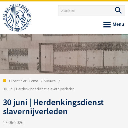
Home
Over ons
Nieuws
U bent hier:
Home
/
Nieuws
/
30 juni | Herdenkingsdienst slavernijverleden
30 juni | Herdenkingsdienst
Agenda
slavernijverleden
Onze gemeenschappen
17-06-2026