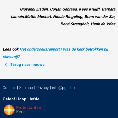
Giovanni Eisden, Corjan Gebraad, Kees Kruijff, Barbara
Lamain,Mattie Mostert, Nicole Ringeling, Bram van der Sar,
René Strengholt, Henk de Vries
Lees ook
Het onderzoeksrapport | Was de kerk betrokken bij
slavernij?
Terug naar nieuws
Contact
Sitemap
Privacy
info@pgdelft.nl
Geloof.Hoop.Liefde