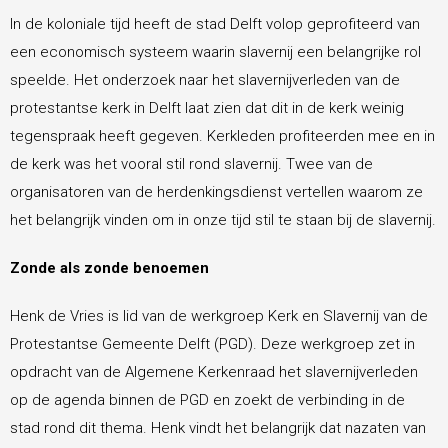
In de koloniale tijd heeft de stad Delft volop geprofiteerd van
Diaconie
een economisch systeem waarin slavernij een belangrijke rol
speelde. Het onderzoek naar het slavernijverleden van de
CityKerk
protestantse kerk in Delft laat zien dat dit in de kerk weinig
tegenspraak heeft gegeven. Kerkleden profiteerden mee en in
de kerk was het vooral stil rond slavernij. Twee van de
Geldzaken
organisatoren van de herdenkingsdienst vertellen waarom ze
het belangrijk vinden om in onze tijd stil te staan bij de slavernij.
Kerkdiensten
Zonde als zonde benoemen
Contact
Henk de Vries is lid van de werkgroep Kerk en Slavernij van de
Protestantse Gemeente Delft (PGD). Deze werkgroep zet in
opdracht van de Algemene Kerkenraad het slavernijverleden
op de agenda binnen de PGD en zoekt de verbinding in de
stad rond dit thema. Henk vindt het belangrijk dat nazaten van