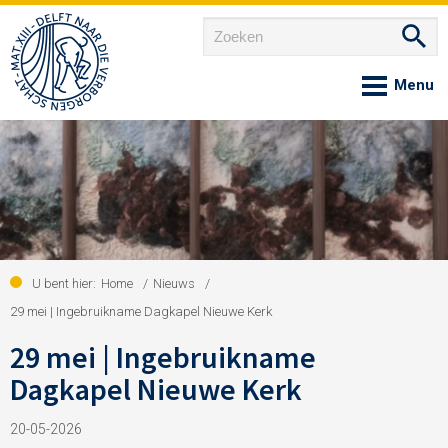
Home
Over ons
Nieuws
U bent hier:
Home
/
Nieuws
/
29 mei | Ingebruikname Dagkapel Nieuwe Kerk
29 mei | Ingebruikname
Agenda
Dagkapel Nieuwe Kerk
Onze gemeenschappen
20-05-2026