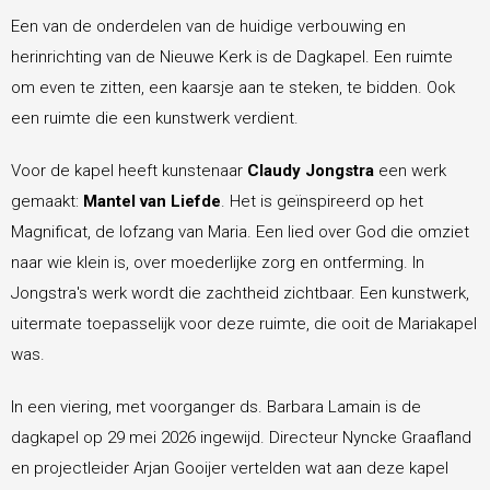
Een van de onderdelen van de huidige verbouwing en
Diaconie
herinrichting van de Nieuwe Kerk is de Dagkapel. Een ruimte
om even te zitten, een kaarsje aan te steken, te bidden. Ook
CityKerk
een ruimte die een kunstwerk verdient.
Voor de kapel heeft kunstenaar
Claudy Jongstra
een werk
Geldzaken
gemaakt:
Mantel van Liefde
. Het is geïnspireerd op het
Magnificat, de lofzang van Maria. Een lied over God die omziet
naar wie klein is, over moederlijke zorg en ontferming. In
Kerkdiensten
Jongstra's werk wordt die zachtheid zichtbaar. Een kunstwerk,
uitermate toepasselijk voor deze ruimte, die ooit de Mariakapel
Contact
was.
In een viering, met voorganger ds. Barbara Lamain is de
dagkapel op 29 mei 2026 ingewijd. Directeur Nyncke Graafland
en projectleider Arjan Gooijer vertelden wat aan deze kapel