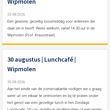
Wipmolen
Diaconie
25-08-2026
Een gewone, gezellig soosmiddag voor iedereen die
CityKerk
daar zin in heeft. Wees welkom, vanaf 14.30 uur in de
Wipmolen (Prof. Krausstraat).
Geldzaken
30 augustus | Lunchcafé |
Kerkdiensten
Wipmolen
Contact
30-08-2026
Aan het einde van de zomervakantie nodigen we u graag
weer uit om elkaar te ontmoeten en bij te praten onder
het genot van een gezellige lunch in het Zondags
Lunchcafé. Of u nu dichtbij in de Wippolder of wat verder