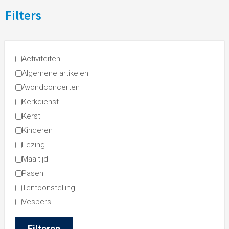
Filters
Activiteiten
Algemene artikelen
Avondconcerten
Kerkdienst
Kerst
Kinderen
Lezing
Maaltijd
Pasen
Tentoonstelling
Vespers
Filteren