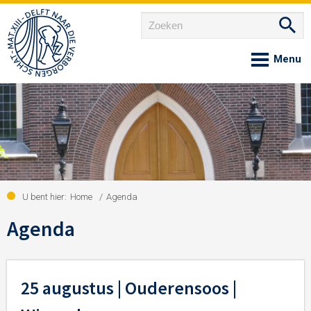
Home
Over ons
Nieuws
U bent hier:
Home
/
Agenda
Agenda
Agenda
25 augustus | Ouderensoos |
Onze gemeenschappen